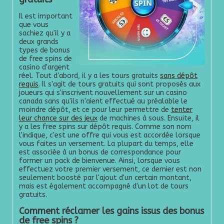
Il est important
que vous
sachiez qu'il y a
deux grands
types de bonus
de free spins de
casino d'argent
réel. Tout d'abord, il y a les tours gratuits
sans dépôt
requis
. Il s'agit de tours gratuits qui sont proposés aux
joueurs qui s'inscrivent nouvellement sur un casino
canada sans qu'ils n'aient effectué au préalable le
moindre dépôt, et ce pour leur permettre de
tenter
leur chance sur des jeux
de machines à sous. Ensuite, il
y a les free spins sur dépôt requis. Comme son nom
l'indique, c'est une offre qui vous est accordée lorsque
vous faites un versement. La plupart du temps, elle
est associée à un bonus de correspondance pour
former un pack de bienvenue. Ainsi, lorsque vous
effectuez votre premier versement, ce dernier est non
seulement boosté par l'ajout d'un certain montant,
mais est également accompagné d'un lot de tours
gratuits.
Comment réclamer les gains issus des bonus
de free spins ?