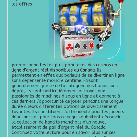
les offres
promotionnelles les plus populaires des
casinos en
ligne d'argent réel disponibles au Canada
. Ils
permettent en effet aux parieurs de se divertir en ligne
sans dépenser le moindre centime. Faisant
généralement partie de la catégorie des bonus sans
dépôt, ils sont particulièrement octroyés aux
passionnés de machines à sous en ligne et donnent à
ces derniers l'opportunité de jouer pendant une longue
durée à leurs différentes options de divertissement
favorites. Ils constituent l'offre idéale pour les joueurs
débutants et pour tous ceux qui souhaitent découvrir
la collection de bandits manchots d'un nouvel
établissement de pari d'argent réel du Canada.
Continuez votre lecture pour en savoir plus sur ces