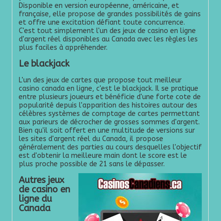
Disponible en version européenne, américaine, et
française, elle propose de grandes possibilités de gains
et offre une excitation défiant toute concurrence.
C'est tout simplement l'un des jeux de casino en ligne
d'argent réel disponibles au Canada avec les règles les
plus faciles à appréhender.
Le blackjack
L'un des jeux de cartes que propose tout meilleur
casino canada en ligne, c'est le blackjack. Il se pratique
entre plusieurs joueurs et bénéficie d'une forte cote de
popularité depuis l'apparition des histoires autour des
célèbres systèmes de comptage de cartes permettant
aux parieurs de décrocher de grosses sommes d'argent.
Bien qu'il soit offert en une multitude de versions sur
les sites d'argent réel du Canada, il propose
généralement des parties au cours desquelles l'objectif
est d'obtenir la meilleure main dont le score est le
plus proche possible de 21 sans le dépasser.
Autres jeux
de casino en
ligne du
Canada